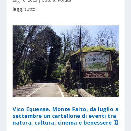
Lug 16, 2026
|
Cultura
,
Politica
leggi tutto
Vico Equense. Monte Faito, da luglio a
settembre un cartellone di eventi tra
natura, cultura, cinema e benessere 🗓