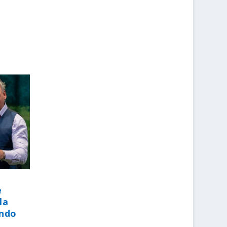
e
la
endo