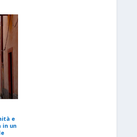
nità e
 in un
le