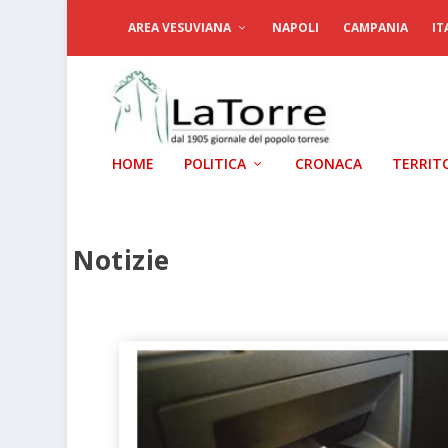
AREA VESUVIANA
NAPOLI
CAMPANIA
IT
HOME
POLITICA
CRONACA
TERRIT
Notizie