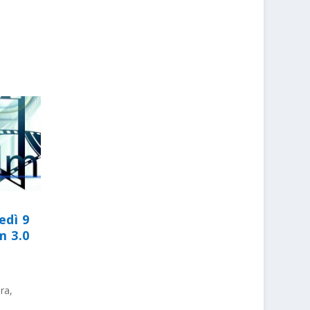
edì 9
m 3.0
ura
,