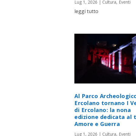
Lug 1, 2026
|
Cultura
,
Eventi
leggi tutto
Al Parco Archeologico
Ercolano tornano I V
di Ercolano: la nona
edizione dedicata al
Amore e Guerra
Lug 1, 2026
|
Cultura
,
Eventi