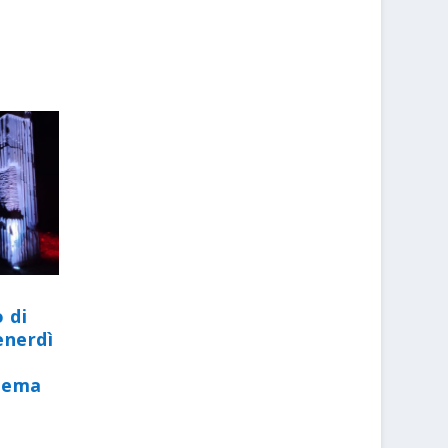
 di
enerdì
 tema