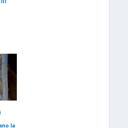
III
i
ano la