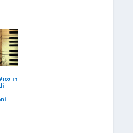
Vico in
di
ani