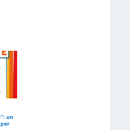
”: un
 per